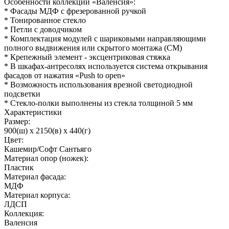
Особенности коллекции «Валенсия»:
* Фасады МДФ с фрезерованной ручкой
* Тонированное стекло
* Петли с доводчиком
* Комплектация модулей с шариковыми направляющими
полного выдвижения или скрытого монтажа (СМ)
* Крепежный элемент - эксцентриковая стяжка
* В шкафах-антресолях используется система открывания
фасадов от нажатия «Push to open»
* Возможность использования врезной светодиодной
подсветки
* Стекло-полки выполнены из стекла толщиной 5 мм
Характеристики
Размер:
900(ш) x 2150(в) x 440(г)
Цвет:
Кашемир/Софт Сантьяго
Материал опор (ножек):
Пластик
Материал фасада:
МДФ
Материал корпуса:
ЛДСП
Коллекция:
Валенсия