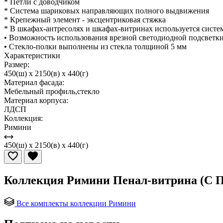
* Петли с доводчиком
* Система шариковых направляющих полного выдвижения
* Крепежный элемент - эксцентриковая стяжка
* В шкафах-антресолях и шкафах-витринах используется систем
• Возможность использования врезной светодиодной подсветк
• Стекло-полки выполнены из стекла толщиной 5 мм
Характеристики
Размер:
450(ш) x 2150(в) x 440(г)
Материал фасада:
Мебельный профиль,стекло
Материал корпуса:
ЛДСП
Коллекция:
Римини
450(ш) x 2150(в) x 440(г)
Коллекция Римини Пенал-витрина (
Все комплекты коллекции Римини