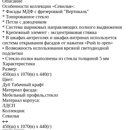
Описание
Особенности коллекции «Севилья»:
* Фасады МДФ с фрезеровкой "Вертикаль"
* Тонированное стекло
* Петли с доводчиком
* Система шариковых направляющих полного выдвижения
* Крепежный элемент - эксцентриковая стяжка
* В шкафах-антресолях и шкафах-витринах используется
система открывания фасадов от нажатия «Push to open»
• Возможность использования врезной светодиодной
подсветки
• Стекло-полки выполнены из стекла толщиной 5 мм
Характеристики
Размер:
450(ш) x 1070(в) x 440(г)
Цвет:
Дуб Табачный крафт
Материал фасада:
Мебельный профиль,стекло
Материал корпуса:
ЛДСП
Коллекция:
Севилья
450(ш) x 1070(в) x 440(г)