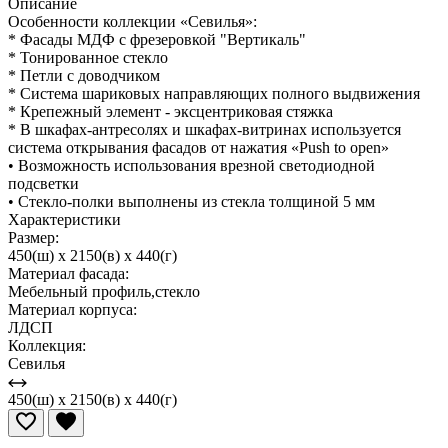
Описание
Особенности коллекции «Севилья»:
* Фасады МДФ с фрезеровкой "Вертикаль"
* Тонированное стекло
* Петли с доводчиком
* Система шариковых направляющих полного выдвижения
* Крепежный элемент - эксцентриковая стяжка
* В шкафах-антресолях и шкафах-витринах используется
система открывания фасадов от нажатия «Push to open»
• Возможность использования врезной светодиодной
подсветки
• Стекло-полки выполнены из стекла толщиной 5 мм
Характеристики
Размер:
450(ш) x 2150(в) x 440(г)
Материал фасада:
Мебельный профиль,стекло
Материал корпуса:
ЛДСП
Коллекция:
Севилья
450(ш) x 2150(в) x 440(г)