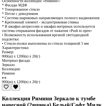
Особенности коллекции «Римини»:
* Фасады МДФ
* Тонированное стекло
* Петли с доводчиком
* Система шариковых направляющих полного выдвижения
* Крепежный элемент - эксцентриковая стяжка
* В шкафах-антресолях и шкафах-витринах используется
система открывания фасадов от нажатия «Push to open»
• Возможность использования врезной светодиодной
подсветки
• Стекло-полки выполнены из стекла толщиной 5 мм
Характеристики
Размер:
900(ш) x 1200(в) x 20(г)
Материал фасада:
Зеркало
Коллекция:
Римини
900(ш) x 1200(в) x 20(г)
Коллекция Римини Зеркало к тумбе
навесной (2ящика) Белый/Софт Милк