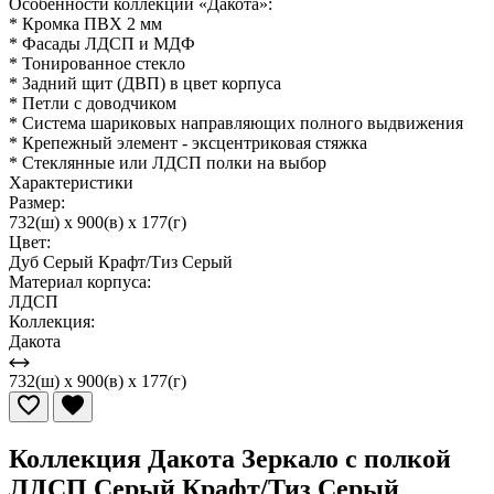
Особенности коллекции «Дакота»:
* Кромка ПВХ 2 мм
* Фасады ЛДСП и МДФ
* Тонированное стекло
* Задний щит (ДВП) в цвет корпуса
* Петли с доводчиком
* Система шариковых направляющих полного выдвижения
* Крепежный элемент - эксцентриковая стяжка
* Стеклянные или ЛДСП полки на выбор
Характеристики
Размер:
732(ш) x 900(в) x 177(г)
Цвет:
Дуб Серый Крафт/Тиз Серый
Материал корпуса:
ЛДСП
Коллекция:
Дакота
732(ш) x 900(в) x 177(г)
Коллекция Дакота Зеркало с полкой
ЛДСП Серый Крафт/Тиз Серый