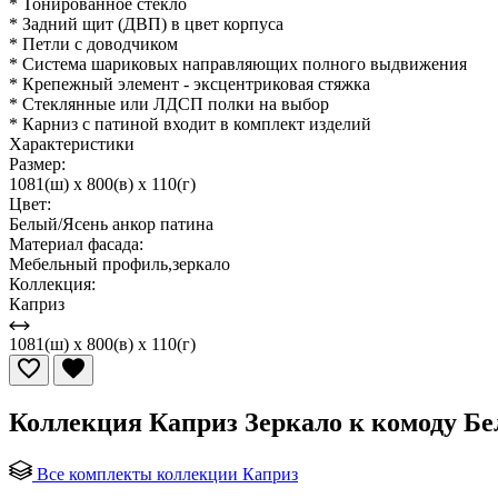
* Тонированное стекло
* Задний щит (ДВП) в цвет корпуса
* Петли с доводчиком
* Система шариковых направляющих полного выдвижения
* Крепежный элемент - эксцентриковая стяжка
* Стеклянные или ЛДСП полки на выбор
* Карниз с патиной входит в комплект изделий
Характеристики
Размер:
1081(ш) x 800(в) x 110(г)
Цвет:
Белый/Ясень анкор патина
Материал фасада:
Мебельный профиль,зеркало
Коллекция:
Каприз
1081(ш) x 800(в) x 110(г)
Коллекция Каприз Зеркало к комоду Бе
Все комплекты коллекции Каприз