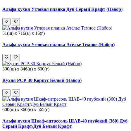
Альфа кухня Угловая планка Дуб Серый Крафт (Набор)
51(ш) x 716(в) x 16(г)
Альфа кухня Угловая планка Ателье Темное (Набор)
300(ш) x 846(в) x 600(г)
Кухня РСР-30 Корпус Белый (Набор)
600(ш) x 360(в) x 565(г)
Альфа кухня Шкаф-антресоль ШАВ-40 глубокий (360) Дуб
Серый Крафт/Дуб Белый Крафт