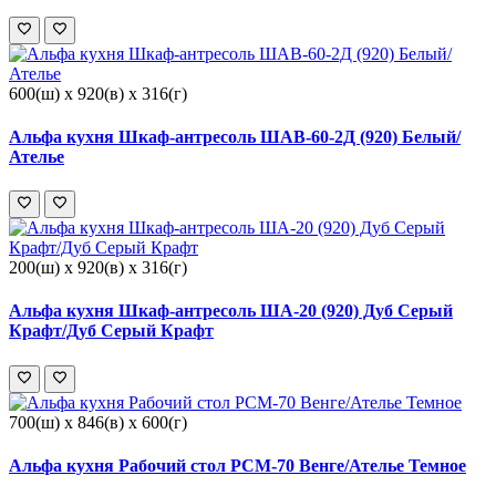
600(ш) x 920(в) x 316(г)
Альфа кухня Шкаф-антресоль ШАВ-60-2Д (920) Белый/
Ателье
200(ш) x 920(в) x 316(г)
Альфа кухня Шкаф-антресоль ША-20 (920) Дуб Серый
Крафт/Дуб Серый Крафт
700(ш) x 846(в) x 600(г)
Альфа кухня Рабочий стол РСМ-70 Венге/Ателье Темное