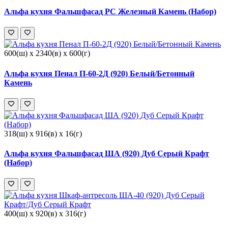
Альфа кухня Фальшфасад РС Железный Камень (Набор)
600(ш) x 2340(в) x 600(г)
Альфа кухня Пенал П-60-2Д (920) Белый/Бетонный
Камень
318(ш) x 916(в) x 16(г)
Альфа кухня Фальшфасад ША (920) Дуб Серый Крафт
(Набор)
400(ш) x 920(в) x 316(г)