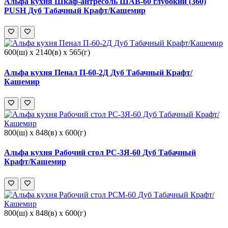
Альфа кухня Шкаф-антресоль ШАВ-60 глубокий (360)
PUSH Дуб Табачный Крафт/Кашемир
600(ш) x 2140(в) x 565(г)
Альфа кухня Пенал П-60-2Д Дуб Табачный Крафт/
Кашемир
800(ш) x 848(в) x 600(г)
Альфа кухня Рабочий стол РС-3Я-60 Дуб Табачный
Крафт/Кашемир
800(ш) x 848(в) x 600(г)