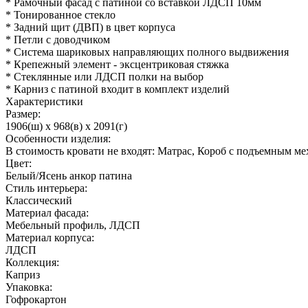
* Рамочный фасад с патиной со вставкой ЛДСП 10мм
* Тонированное стекло
* Задний щит (ДВП) в цвет корпуса
* Петли с доводчиком
* Система шариковых направляющих полного выдвижения
* Крепежный элемент - эксцентриковая стяжка
* Стеклянные или ЛДСП полки на выбор
* Карниз с патиной входит в комплект изделий
Характеристики
Размер:
1906(ш) x 968(в) x 2091(г)
Особенности изделия:
В стоимость кровати не входят: Матрас, Короб с подъемным м
Цвет:
Белый/Ясень анкор патина
Стиль интерьера:
Классический
Материал фасада:
Мебельный профиль, ЛДСП
Материал корпуса:
ЛДСП
Коллекция:
Каприз
Упаковка:
Гофрокартон