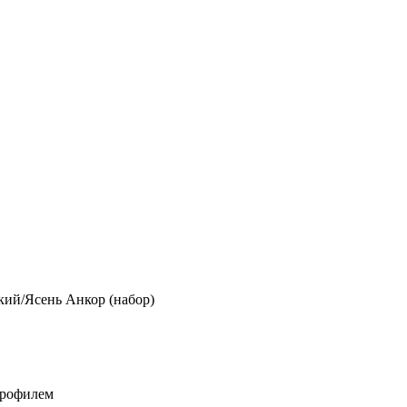
кий/Ясень Анкор (набор)
профилем