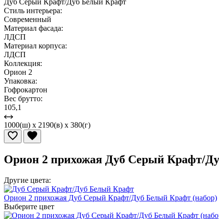
Дуб Серый Крафт/Дуб Белый Крафт
Стиль интерьера:
Современный
Материал фасада:
ЛДСП
Материал корпуса:
ЛДСП
Коллекция:
Орион 2
Упаковка:
Гофрокартон
Вес брутто:
105,1
1000(ш) x 2190(в) x 380(г)
Орион 2 прихожая Дуб Серый Крафт/Ду
Другие цвета:
Орион 2 прихожая Дуб Серый Крафт/Дуб Белый Крафт (набор)
Выберите цвет