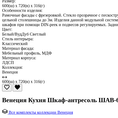
Размер:
600(ш) x 720(в) x 316(г)
Особенности изделия:
Рамочные фасады с фрезеровкой. Стекло прозрачное с пескос
цельной столешницы до 3м. Изделия данной модульной систе
шкафов при помощи DIN-реек и подвесов регулируемых. Задни
Цвет:
Белый/ВудДуб Светлый
Стиль интерьера:
Классический
Материал фасада:
Мебельный профиль, МДФ
Материал корпуса:
ЛДСП
Коллекция:
Венеция
600(ш) x 720(в) x 316(г)
Венеция Кухня Шкаф-антресоль ШАВ-
Все комплекты коллекции Венеция