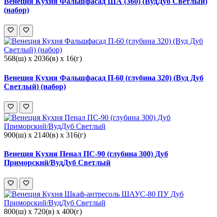
Венеция Кухня Фальшфасад ША (360) (ВудДуб Светлый)
(набор)
568(ш) x 2036(в) x 16(г)
Венеция Кухня Фальшфасад П-60 (глубина 320) (Вуд Дуб
Светлый) (набор)
900(ш) x 2140(в) x 316(г)
Венеция Кухня Пенал ПС-90 (глубина 300) Дуб
Приморский/ВудДуб Светлый
800(ш) x 720(в) x 400(г)