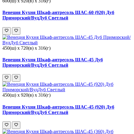
600(ш) x 920(в) x 316(г)
Венеция Кухня Шкаф-антресоль ШАС-60 (920) Дуб
Приморский/ВудДуб Светлый
450(ш) x 720(в) x 316(г)
Венеция Кухня Шкаф-антресоль ШАС-45 Дуб
Приморский/ВудДуб Светлый
450(ш) x 920(в) x 316(г)
Венеция Кухня Шкаф-антресоль ШАС-45 (920) Дуб
Приморский/ВудДуб Светлый