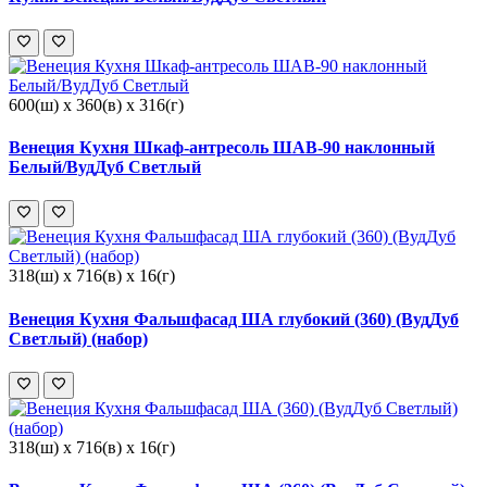
600(ш) x 360(в) x 316(г)
Венеция Кухня Шкаф-антресоль ШАВ-90 наклонный
Белый/ВудДуб Светлый
318(ш) x 716(в) x 16(г)
Венеция Кухня Фальшфасад ША глубокий (360) (ВудДуб
Светлый) (набор)
318(ш) x 716(в) x 16(г)