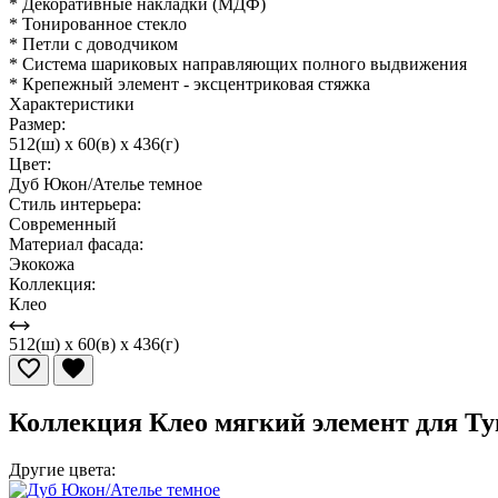
* Декоративные накладки (МДФ)
* Тонированное стекло
* Петли с доводчиком
* Система шариковых направляющих полного выдвижения
* Крепежный элемент - эксцентриковая стяжка
Характеристики
Размер:
512(ш) x 60(в) x 436(г)
Цвет:
Дуб Юкон/Ателье темное
Стиль интерьера:
Современный
Материал фасада:
Экокожа
Коллекция:
Клео
512(ш) x 60(в) x 436(г)
Коллекция Клео мягкий элемент для Т
Другие цвета: