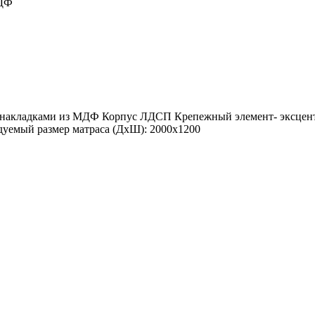
МДФ
накладками из МДФ Корпус ЛДСП Крепежный элемент- эксцентри
уемый размер матраса (ДхШ): 2000х1200