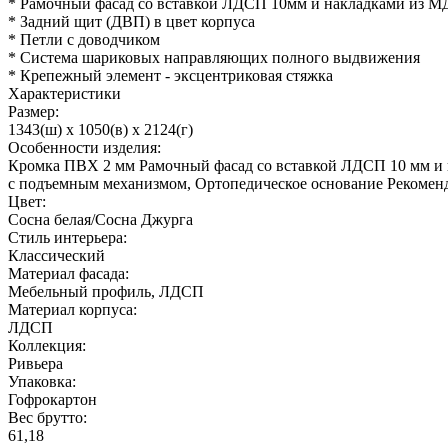
* Рамочный фасад со вставкой ЛДСП 10мм и накладками из 
* Задний щит (ДВП) в цвет корпуса
* Петли с доводчиком
* Система шариковых направляющих полного выдвижения
* Крепежный элемент - эксцентриковая стяжка
Характеристики
Размер:
1343(ш) x 1050(в) x 2124(г)
Особенности изделия:
Кромка ПВХ 2 мм Рамочный фасад со вставкой ЛДСП 10 мм и 
с подъемным механизмом, Ортопедическое основание Рекоменд
Цвет:
Сосна белая/Сосна Джурга
Стиль интерьера:
Классический
Материал фасада:
Мебельный профиль, ЛДСП
Материал корпуса:
ЛДСП
Коллекция:
Ривьера
Упаковка:
Гофрокартон
Вес брутто:
61,18