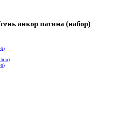
сень анкор патина (набор)
ор)
ор)