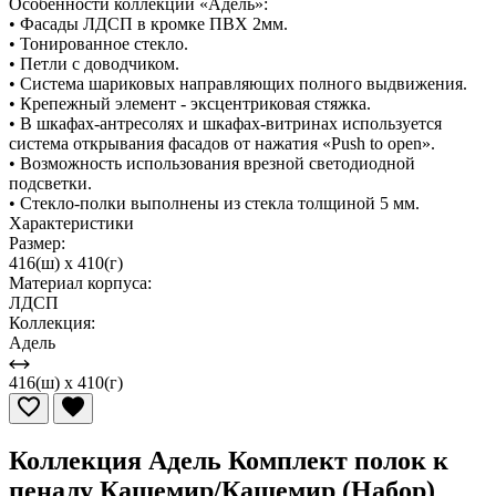
Особенности коллекции «Адель»:
• Фасады ЛДСП в кромке ПВХ 2мм.
• Тонированное стекло.
• Петли с доводчиком.
• Система шариковых направляющих полного выдвижения.
• Крепежный элемент - эксцентриковая стяжка.
• В шкафах-антресолях и шкафах-витринах используется
система открывания фасадов от нажатия «Push to open».
• Возможность использования врезной светодиодной
подсветки.
• Стекло-полки выполнены из стекла толщиной 5 мм.
Характеристики
Размер:
416(ш) x 410(г)
Материал корпуса:
ЛДСП
Коллекция:
Адель
416(ш) x 410(г)
Коллекция Адель Комплект полок к
пеналу Кашемир/Кашемир (Набор)