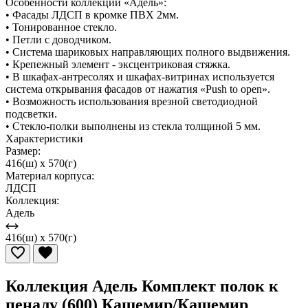
Особенности коллекции «Адель»:
• Фасады ЛДСП в кромке ПВХ 2мм.
• Тонированное стекло.
• Петли с доводчиком.
• Система шариковых направляющих полного выдвижения.
• Крепежный элемент - эксцентриковая стяжка.
• В шкафах-антресолях и шкафах-витринах используется
система открывания фасадов от нажатия «Push to open».
• Возможность использования врезной светодиодной
подсветки.
• Стекло-полки выполнены из стекла толщиной 5 мм.
Характеристики
Размер:
416(ш) x 570(г)
Материал корпуса:
ЛДСП
Коллекция:
Адель
416(ш) x 570(г)
Коллекция Адель Комплект полок к
пеналу (600) Кашемир/Кашемир