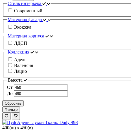
Стиль интерьера
Современный
Материал фасада
Экокожа
Материал корпуса
ЛДСП
Коллекция
Адель
Валенсия
Лацио
Высота
От
До
Сбросить
Фильтр
400(ш) x 450(в)