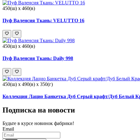
450(ш) x 460(в)
Пуф Валенсия Ткань: VELUTTO 16
450(ш) x 460(в)
Пуф Валенсия Ткань: Daily 998
450(ш) x 490(в) x 350(г)
Коллекция Лацио Банкетка Дуб Серый крафт/Дуб Белый Кр
Подписка на новости
Будьте в курсе
новинок фабрики!
Email