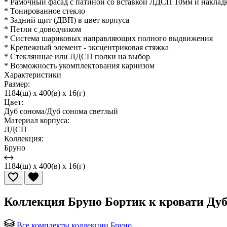
* Рамочный фасад с патиной со вставкой ЛДСП 10мм и накла
* Тонированное стекло
* Задний щит (ДВП) в цвет корпуса
* Петли с доводчиком
* Система шариковых направляющих полного выдвижения
* Крепежный элемент - эксцентриковая стяжка
* Стеклянные или ЛДСП полки на выбор
* Возможность укомплектования карнизом
Характеристики
Размер:
1184(ш) x 400(в) x 16(г)
Цвет:
Дуб сонома/Дуб сонома светлый
Материал корпуса:
ЛДСП
Коллекция:
Бруно
1184(ш) x 400(в) x 16(г)
Коллекция Бруно Бортик к кровати Ду
Все комплекты коллекции Бруно