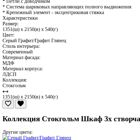
* Петли с доводчиком
* Система шариковых направляющих полного выдвижения
* Крепежный элемент - эксцентриковая стяжка
Характеристики
Размер:
1351(ш) x 2150(в) x 540(г)
Цвет:
Серый Графит/Графит Глянец
Стиль интерьера:
Современный
Материал фасада:
МДФ
Материал корпуса:
ЛДСП
Коллекция:
Стокгольм
1351(ш) x 2150(в) x 540(г)
Коллекция Стокгольм Шкаф 3х створча
Другие цвета: