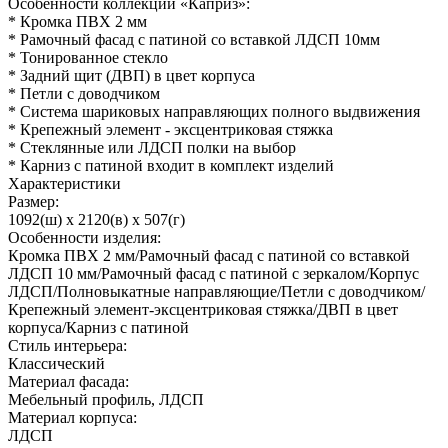
Особенности коллекции «Каприз»:
* Кромка ПВХ 2 мм
* Рамочный фасад с патиной со вставкой ЛДСП 10мм
* Тонированное стекло
* Задний щит (ДВП) в цвет корпуса
* Петли с доводчиком
* Система шариковых направляющих полного выдвижения
* Крепежный элемент - эксцентриковая стяжка
* Стеклянные или ЛДСП полки на выбор
* Карниз с патиной входит в комплект изделий
Характеристики
Размер:
1092(ш) x 2120(в) x 507(г)
Особенности изделия:
Кромка ПВХ 2 мм/Рамочный фасад с патиной со вставкой
ЛДСП 10 мм/Рамочный фасад с патиной с зеркалом/Корпус
ЛДСП/Полновыкатные направляющие/Петли с доводчиком/
Крепежный элемент-эксцентриковая стяжка/ДВП в цвет
корпуса/Карниз с патиной
Стиль интерьера:
Классический
Материал фасада:
Мебельный профиль, ЛДСП
Материал корпуса:
ЛДСП