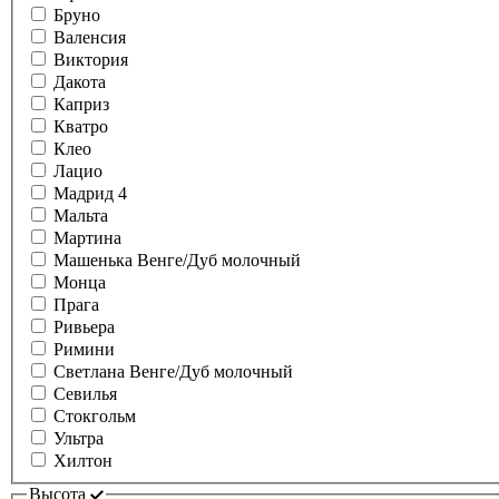
Бруно
Валенсия
Виктория
Дакота
Каприз
Кватро
Клео
Лацио
Мадрид 4
Мальта
Мартина
Машенька Венге/Дуб молочный
Монца
Прага
Ривьера
Римини
Светлана Венге/Дуб молочный
Севилья
Стокгольм
Ультра
Хилтон
Высота