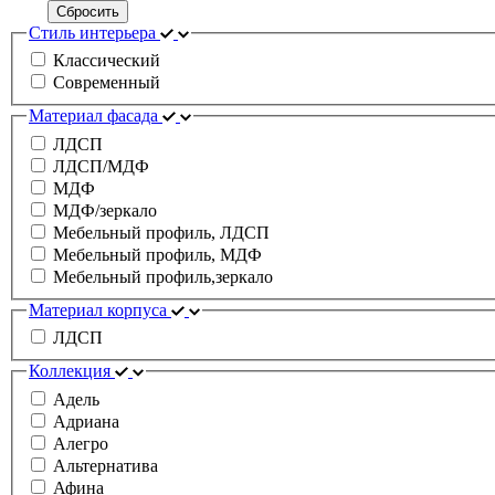
Сбросить
Стиль интерьера
Классический
Современный
Материал фасада
ЛДСП
ЛДСП/МДФ
МДФ
МДФ/зеркало
Мебельный профиль, ЛДСП
Мебельный профиль, МДФ
Мебельный профиль,зеркало
Материал корпуса
ЛДСП
Коллекция
Адель
Адриана
Алегро
Альтернатива
Афина