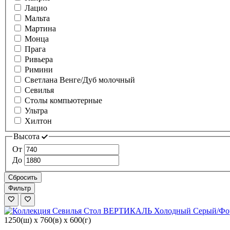
Лацио
Мальта
Мартина
Монца
Прага
Ривьера
Римини
Светлана Венге/Дуб молочный
Севилья
Столы компьютерные
Ультра
Хилтон
Высота
От
До
Сбросить
Фильтр
1250(ш) x 760(в) x 600(г)