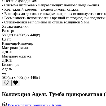
• Петли с доводчиком.
• Система шариковых направляющих полного выдвижения.
• Крепежный элемент - эксцентриковая стяжка.
• В шкафах-антресолях и шкафах-витринах используется систем
• Возможность использования врезной светодиодной подсветки
• Стекло-полки выполнены из стекла толщиной 5 мм.
Характеристики
Размер:
580(ш) x 460(в) x 440(г)
Цвет:
Кашемир/Кашемир
Материал фасада:
ЛДСП
Материал корпуса:
ЛДСП
Коллекция:
Адель
580(ш) x 460(в) x 440(г)
Коллекция Адель Тумба прикроватная 
Все комплекты коллекции Адель