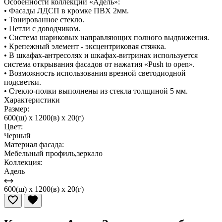
Особенности коллекции «Адель»:
• Фасады ЛДСП в кромке ПВХ 2мм.
• Тонированное стекло.
• Петли с доводчиком.
• Система шариковых направляющих полного выдвижения.
• Крепежный элемент - эксцентриковая стяжка.
• В шкафах-антресолях и шкафах-витринах используется
система открывания фасадов от нажатия «Push to open».
• Возможность использования врезной светодиодной
подсветки.
• Стекло-полки выполнены из стекла толщиной 5 мм.
Характеристики
Размер:
600(ш) x 1200(в) x 20(г)
Цвет:
Черный
Материал фасада:
Мебельный профиль,зеркало
Коллекция:
Адель
600(ш) x 1200(в) x 20(г)