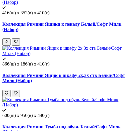
416(ш) x 352(в) x 410(г)
Коллекция Римини Ящики к пеналу Белый/Софт Милк
(Набор)
866(ш) x 186(в) x 410(г)
Коллекция Римини Ящик к шкафу 2х,3х ств Белый/Софт
Милк (Набор)
600(ш) x 950(в) x 440(г)
Коллекция Римини Тумба под обувь Белый/Софт Милк