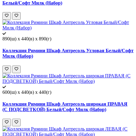
Белый/Софт Милк (Набор)
890(ш) x 440(в) x 890(г)
Коллекция Римини Шкаф Антресоль Угловая Белый/Софт
Милк (Набор)
600(ш) x 440(в) x 440(г)
Коллекция Римини Шкаф Антресоль широкая ПРАВАЯ
(С ПОДСВЕТКОЙ) Белый/Софт Милк (Набор)