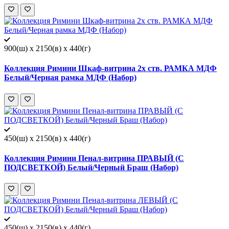
900(ш) x 2150(в) x 440(г)
Коллекция Римини Шкаф-витрина 2х ств. РАМКА МДФ
Белый/Черная рамка МДФ (Набор)
450(ш) x 2150(в) x 440(г)
Коллекция Римини Пенал-витрина ПРАВЫЙ (С
ПОДСВЕТКОЙ) Белый/Черный Браш (Набор)
450(ш) x 2150(в) x 440(г)