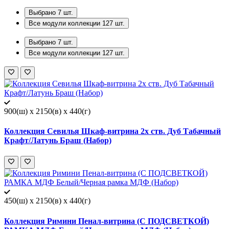
Выбрано
7
шт.
Все модули коллекции
127
шт.
Выбрано
7
шт.
Все модули коллекции
127
шт.
900(ш) x 2150(в) x 440(г)
Коллекция Севилья Шкаф-витрина 2х ств. Дуб Табачный
Крафт/Латунь Браш (Набор)
450(ш) x 2150(в) x 440(г)
Коллекция Римини Пенал-витрина (С ПОДСВЕТКОЙ)