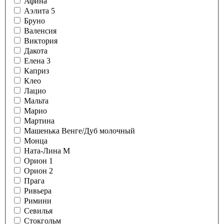
Афина
Аэлита 5
Бруно
Валенсия
Виктория
Дакота
Елена 3
Каприз
Клео
Лацио
Мальта
Марио
Мартина
Машенька Венге/Дуб молочный
Монца
Ната-Лина М
Орион 1
Орион 2
Прага
Ривьера
Римини
Севилья
Стокгольм