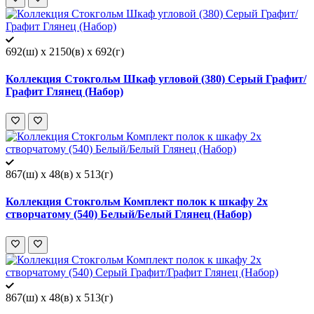
692(ш) x 2150(в) x 692(г)
Коллекция Стокгольм Шкаф угловой (380) Серый Графит/
Графит Глянец (Набор)
867(ш) x 48(в) x 513(г)
Коллекция Стокгольм Комплект полок к шкафу 2х
створчатому (540) Белый/Белый Глянец (Набор)
867(ш) x 48(в) x 513(г)