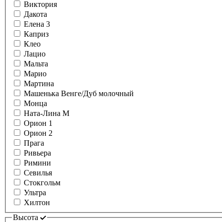
Виктория
Дакота
Елена 3
Каприз
Клео
Лацио
Мальта
Марио
Мартина
Машенька Венге/Дуб молочный
Монца
Ната-Лина М
Орион 1
Орион 2
Прага
Ривьера
Римини
Севилья
Стокгольм
Ультра
Хилтон
Высота