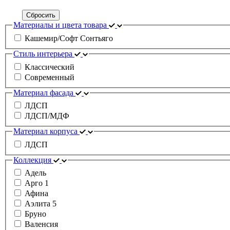
Сбросить
Материалы и цвета товара
Кашемир/Софт Сонтьяго
Стиль интерьера
Классический
Современный
Материал фасада
ЛДСП
ЛДСП/МДФ
Материал корпуса
ЛДСП
Коллекция
Адель
Арго 1
Афина
Аэлита 5
Бруно
Валенсия