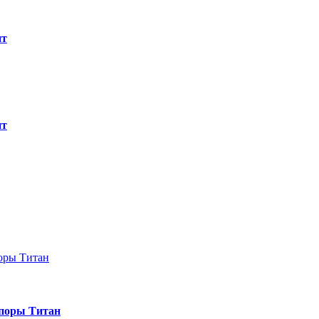
ит
ит
опоры Титан