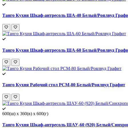
Танго Кухня Шкаф-антресоль ША-40 Белый/Роялвуд Граф
Танго Кухня Шкаф-антресоль ША-60 Белый/Роялвуд Граф
Танго Кухня Рабочий стол РСМ-80 Белый/Роялвуд Графит
600(ш) x 360(в) x 600(г)
Танго Кухня Шкаф-антресоль ШАУ-60 (920) Белый/Синхр