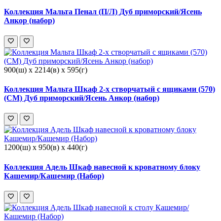
Коллекция Мальта Пенал (П/Л) Дуб приморский/Ясень
Анкор (набор)
900(ш) x 2214(в) x 595(г)
Коллекция Мальта Шкаф 2-х створчатый с ящиками (570)
(СМ) Дуб приморский/Ясень Анкор (набор)
1200(ш) x 950(в) x 440(г)
Коллекция Адель Шкаф навесной к кроватному блоку
Кашемир/Кашемир (Набор)