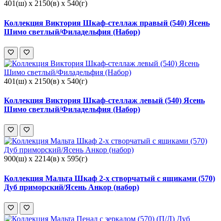
401(ш) x 2150(в) x 540(г)
Коллекция Виктория Шкаф-стеллаж правый (540) Ясень
Шимо светлый/Филадельфия (Набор)
401(ш) x 2150(в) x 540(г)
Коллекция Виктория Шкаф-стеллаж левый (540) Ясень
Шимо светлый/Филадельфия (Набор)
900(ш) x 2214(в) x 595(г)
Коллекция Мальта Шкаф 2-х створчатый с ящиками (570)
Дуб приморский/Ясень Анкор (набор)