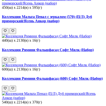
450(ш) x 2214(в) x 595(г)
Коллекция Мальта Пенал с зеркалом (570) (П/Л) Дуб
приморский/Ясень Анкор (набор)
440(ш) x 2130(в) x 16(г)
Коллекция Римини Фальшфасад Софт Милк (Набор)
600(ш) x 2130(в) x 16(г)
Коллекция Римини Фальшфасад (600) Софт Милк (Набор)
540(ш) x 2214(в) x 370(г)