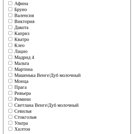
Афина
Бруно
Валенсия
Виктория
Дакота
Каприз
Кватро
Клео
Лацио
Мадрид 4
Мальта
Мартина
Машенька Венге/Дуб молочный
Монца
Прага
Ривьера
Римини
Светлана Венге/Дуб молочный
Севилья
Стокгольм
Ультра
Хилтон