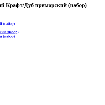
й Крафт/Дуб приморский (набор)
й (набор)
й (набор)