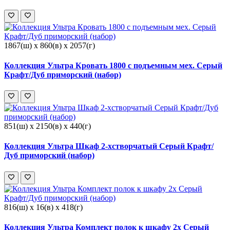
1867(ш) x 860(в) x 2057(г)
Коллекция Ультра Кровать 1800 с подъемным мех. Серый
Крафт/Дуб приморский (набор)
851(ш) x 2150(в) x 440(г)
Коллекция Ультра Шкаф 2-хстворчатый Серый Крафт/
Дуб приморский (набор)
816(ш) x 16(в) x 418(г)
Коллекция Ультра Комплект полок к шкафу 2х Серый