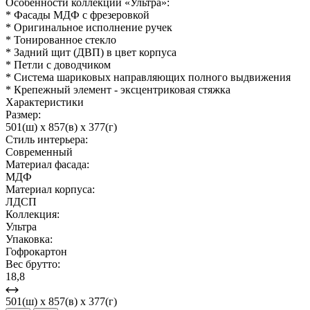
Особенности коллекции «Ультра»:
* Фасады МДФ с фрезеровкой
* Оригинальное исполнение ручек
* Тонированное стекло
* Задний щит (ДВП) в цвет корпуса
* Петли с доводчиком
* Система шариковых направляющих полного выдвижения
* Крепежный элемент - эксцентриковая стяжка
Характеристики
Размер:
501(ш) x 857(в) x 377(г)
Стиль интерьера:
Современный
Материал фасада:
МДФ
Материал корпуса:
ЛДСП
Коллекция:
Ультра
Упаковка:
Гофрокартон
Вес брутто:
18,8
501(ш) x 857(в) x 377(г)