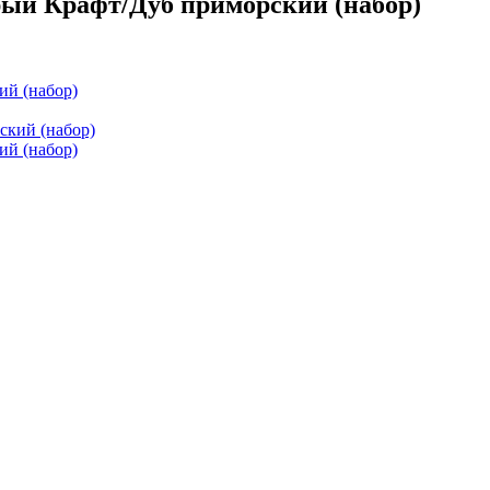
ый Крафт/Дуб приморский (набор)
ий (набор)
ий (набор)