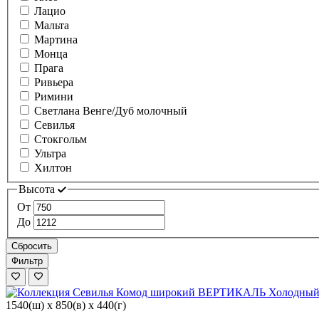
Лацио
Мальта
Мартина
Монца
Прага
Ривьера
Римини
Светлана Венге/Дуб молочный
Севилья
Стокгольм
Ультра
Хилтон
Высота
От
До
Сбросить
Фильтр
1540(ш) x 850(в) x 440(г)