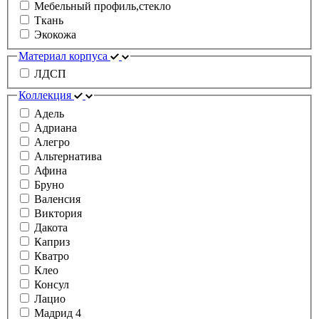
Мебельный профиль,стекло
Ткань
Экокожа
Материал корпуса
ЛДСП
Коллекция
Адель
Адриана
Алегро
Альтернатива
Афина
Бруно
Валенсия
Виктория
Дакота
Каприз
Кватро
Клео
Консул
Лацио
Мадрид 4