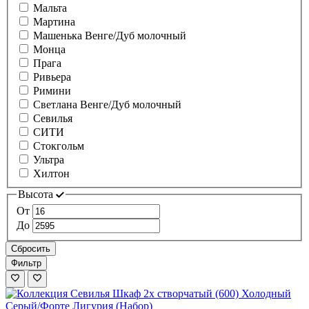
Мальта
Мартина
Машенька Венге/Дуб молочный
Монца
Прага
Ривьера
Римини
Светлана Венге/Дуб молочный
Севилья
СИТИ
Стокгольм
Ультра
Хилтон
Высота
От
До
Сбросить
Фильтр