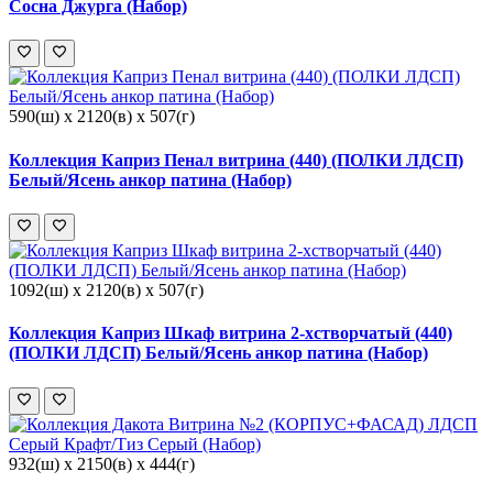
Сосна Джурга (Набор)
590(ш) x 2120(в) x 507(г)
Коллекция Каприз Пенал витрина (440) (ПОЛКИ ЛДСП)
Белый/Ясень анкор патина (Набор)
1092(ш) x 2120(в) x 507(г)
Коллекция Каприз Шкаф витрина 2-хстворчатый (440)
(ПОЛКИ ЛДСП) Белый/Ясень анкор патина (Набор)
932(ш) x 2150(в) x 444(г)