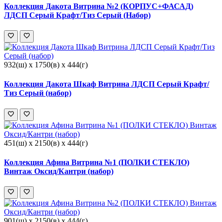
Коллекция Дакота Витрина №2 (КОРПУС+ФАСАД)
ЛДСП Серый Крафт/Тиз Серый (Набор)
932(ш) x 1750(в) x 444(г)
Коллекция Дакота Шкаф Витрина ЛДСП Серый Крафт/
Тиз Серый (набор)
451(ш) x 2150(в) x 444(г)
Коллекция Афина Витрина №1 (ПОЛКИ СТЕКЛО)
Винтаж Оксид/Кантри (набор)
901(ш) x 2150(в) x 444(г)