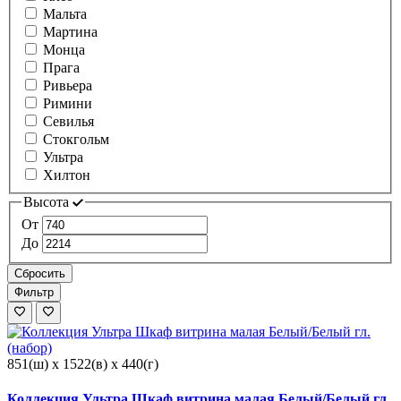
Мальта
Мартина
Монца
Прага
Ривьера
Римини
Севилья
Стокгольм
Ультра
Хилтон
Высота
От
До
Сбросить
Фильтр
851(ш) x 1522(в) x 440(г)
Коллекция Ультра Шкаф витрина малая Белый/Белый гл.