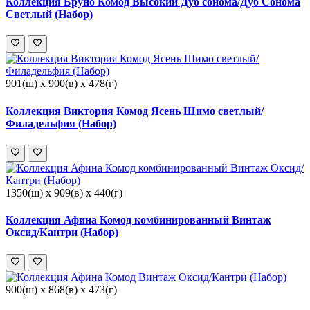
Коллекция Бруно Комод Высокий Дуб сонома/Дуб Сонома
Светлый (Набор)
901(ш) x 900(в) x 478(г)
Коллекция Виктория Комод Ясень Шимо светлый/
Филадельфия (Набор)
1350(ш) x 909(в) x 440(г)
Коллекция Афина Комод комбинированный Винтаж
Оксид/Кантри (Набор)
900(ш) x 868(в) x 473(г)