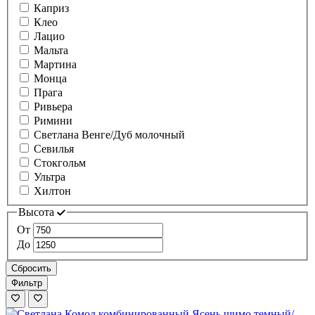
Каприз
Клео
Лацио
Мальта
Мартина
Монца
Прага
Ривьера
Римини
Светлана Венге/Дуб молочный
Севилья
Стокгольм
Ультра
Хилтон
Высота
От
До
Сбросить
Фильтр