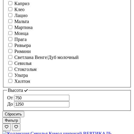
Каприз
Клео
Лацио
Мальта
Мартина
Монца
Прага
Ривьера
Римини
Светлана Венге/Дуб молочный
Севилья
Стокгольм
Ультра
Хилтон
Высота
От
До
Сбросить
Фильтр