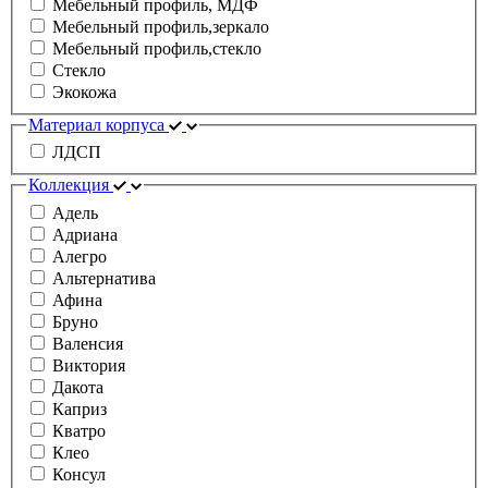
Мебельный профиль, МДФ
Мебельный профиль,зеркало
Мебельный профиль,стекло
Стекло
Экокожа
Материал корпуса
ЛДСП
Коллекция
Адель
Адриана
Алегро
Альтернатива
Афина
Бруно
Валенсия
Виктория
Дакота
Каприз
Кватро
Клео
Консул