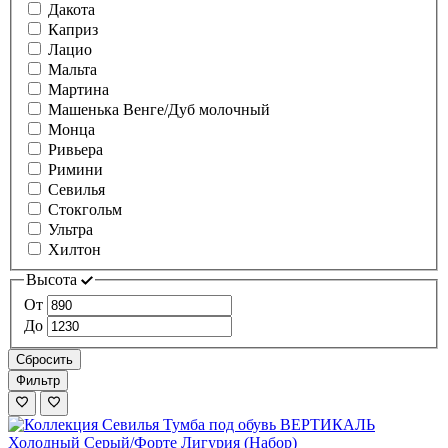
Дакота
Каприз
Лацио
Мальта
Мартина
Машенька Венге/Дуб молочный
Монца
Ривьера
Римини
Севилья
Стокгольм
Ультра
Хилтон
Высота
От
До
Сбросить
Фильтр