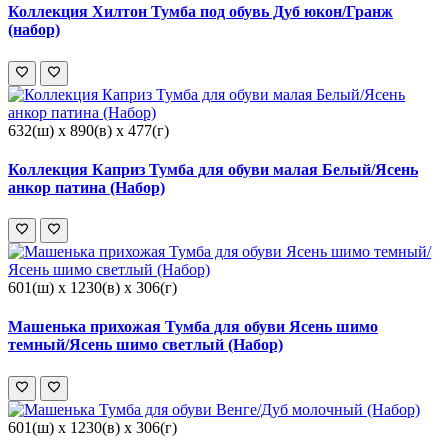
Коллекция Хилтон Тумба под обувь Дуб юкон/Гранж
(набор)
632(ш) x 890(в) x 477(г)
Коллекция Каприз Тумба для обуви малая Белый/Ясень
анкор патина (Набор)
601(ш) x 1230(в) x 306(г)
Машенька прихожая Тумба для обуви Ясень шимо
темный/Ясень шимо светлый (Набор)
601(ш) x 1230(в) x 306(г)