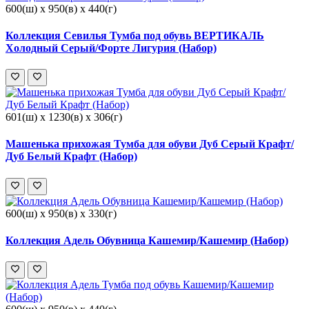
600(ш) x 950(в) x 440(г)
Коллекция Севилья Тумба под обувь ВЕРТИКАЛЬ
Холодный Серый/Форте Лигурия (Набор)
601(ш) x 1230(в) x 306(г)
Машенька прихожая Тумба для обуви Дуб Серый Крафт/
Дуб Белый Крафт (Набор)
600(ш) x 950(в) x 330(г)
Коллекция Адель Обувница Кашемир/Кашемир (Набор)