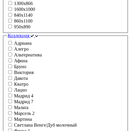
1300х866
1600х1000
840x1140
860x1100
950x890
Коллекция
Адриана
Алегро
Альтернатива
Афина
Бруно
Виктория
Дакота
Кватро
Лацио
Мадрид 4
Мадрид 7
Мальта
Марсель 2
Мартина
Светлана Венге/Дуб молочный
Флокс 1