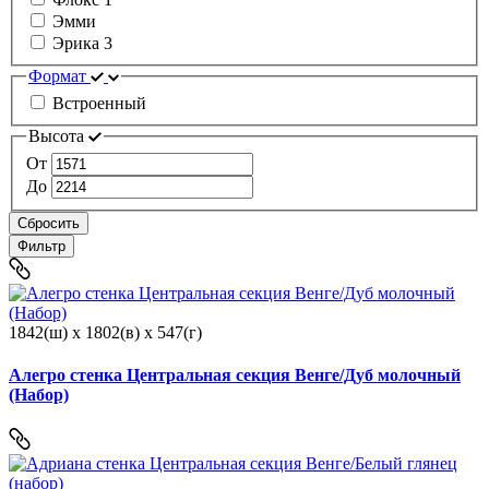
Эмми
Эрика 3
Формат
Встроенный
Высота
От
До
Сбросить
Фильтр
1842(ш) x 1802(в) x 547(г)
Алегро стенка Центральная секция Венге/Дуб молочный
(Набор)