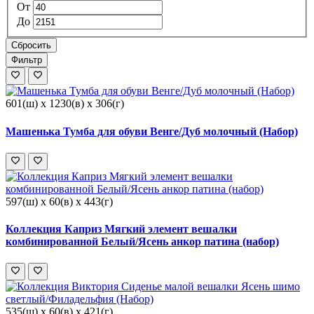
От
До
Сбросить
Фильтр
601(ш) x 1230(в) x 306(г)
Машенька Тумба для обуви Венге/Дуб молочный (Набор)
597(ш) x 60(в) x 443(г)
Коллекция Каприз Мягкий элемент вешалки
комбинированной Белый/Ясень анкор патина (набор)
535(ш) x 60(в) x 421(г)