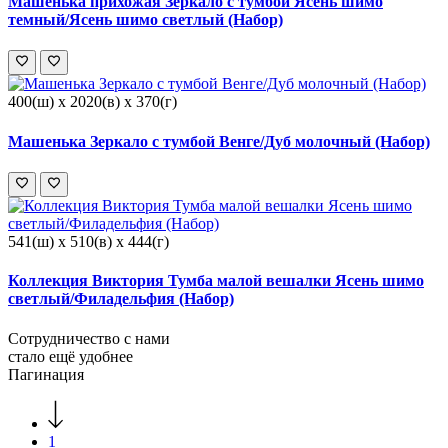
Машенька прихожая Зеркало с тумбой Ясень шимо
темный/Ясень шимо светлый (Набор)
400(ш) x 2020(в) x 370(г)
Машенька Зеркало с тумбой Венге/Дуб молочный (Набор)
541(ш) x 510(в) x 444(г)
Коллекция Виктория Тумба малой вешалки Ясень шимо
светлый/Филадельфия (Набор)
Сотрудничество с нами
стало ещё удобнее
Пагинация
1