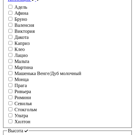
Адель
Афина
Бруно
Валенсия
Виктория
Дакота
Каприз
Клео
Лацио
Мальта
Мартина
Машенька Венге/Дуб молочный
Монца
Прага
Ривьера
Римини
Севилья
Стокгольм
Ультра
Хилтон
Высота