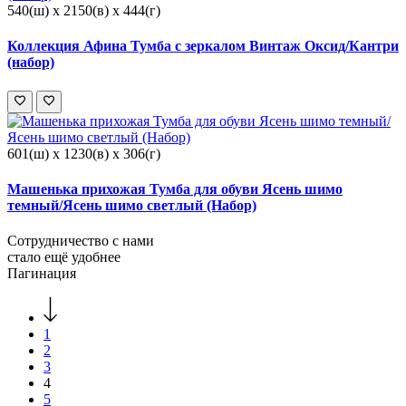
540(ш) x 2150(в) x 444(г)
Коллекция Афина Тумба c зеркалом Винтаж Оксид/Кантри
(набор)
601(ш) x 1230(в) x 306(г)
Машенька прихожая Тумба для обуви Ясень шимо
темный/Ясень шимо светлый (Набор)
Сотрудничество с нами
стало ещё удобнее
Пагинация
1
2
3
4
5