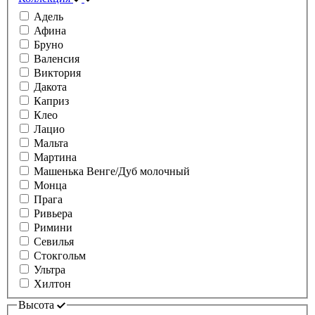
Адель
Афина
Бруно
Валенсия
Виктория
Дакота
Каприз
Клео
Лацио
Мальта
Мартина
Машенька Венге/Дуб молочный
Монца
Прага
Ривьера
Римини
Севилья
Стокгольм
Ультра
Хилтон
Высота