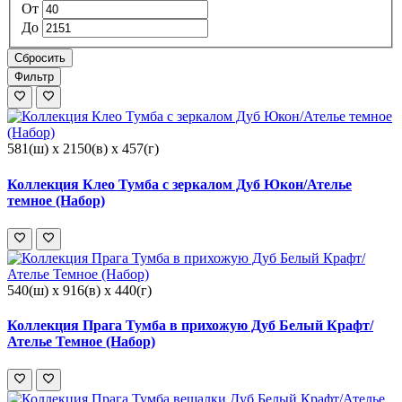
От
До
Сбросить
Фильтр
581(ш) x 2150(в) x 457(г)
Коллекция Клео Тумба с зеркалом Дуб Юкон/Ателье
темное (Набор)
540(ш) x 916(в) x 440(г)
Коллекция Прага Тумба в прихожую Дуб Белый Крафт/
Ателье Темное (Набор)