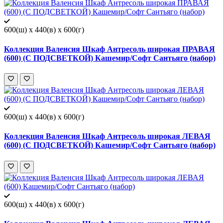
600(ш) x 440(в) x 600(г)
Коллекция Валенсия Шкаф Антресоль широкая ПРАВАЯ
(600) (С ПОДСВЕТКОЙ) Кашемир/Софт Сантьяго (набор)
600(ш) x 440(в) x 600(г)
Коллекция Валенсия Шкаф Антресоль широкая ЛЕВАЯ
(600) (С ПОДСВЕТКОЙ) Кашемир/Софт Сантьяго (набор)
600(ш) x 440(в) x 600(г)