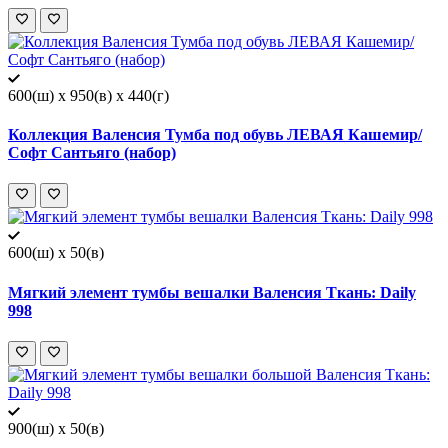
600(ш) x 950(в) x 440(г)
Коллекция Валенсия Тумба под обувь ЛЕВАЯ Кашемир/
Софт Сантьяго (набор)
600(ш) x 50(в)
Мягкий элемент тумбы вешалки Валенсия Ткань: Daily
998
900(ш) x 50(в)