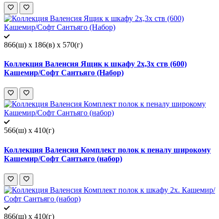
866(ш) x 186(в) x 570(г)
Коллекция Валенсия Ящик к шкафу 2х,3х ств (600)
Кашемир/Софт Сантьяго (Набор)
566(ш) x 410(г)
Коллекция Валенсия Комплект полок к пеналу широкому
Кашемир/Софт Сантьяго (набор)
866(ш) x 410(г)