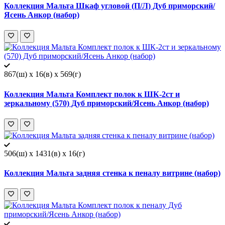
Коллекция Мальта Шкаф угловой (П/Л) Дуб приморский/
Ясень Анкор (набор)
867(ш) x 16(в) x 569(г)
Коллекция Мальта Комплект полок к ШК-2ст и
зеркальному (570) Дуб приморский/Ясень Анкор (набор)
506(ш) x 1431(в) x 16(г)
Коллекция Мальта задняя стенка к пеналу витрине (набор)