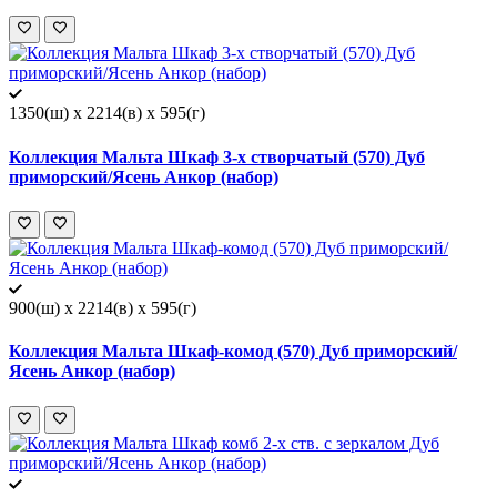
1350(ш) x 2214(в) x 595(г)
Коллекция Мальта Шкаф 3-х створчатый (570) Дуб
приморский/Ясень Анкор (набор)
900(ш) x 2214(в) x 595(г)
Коллекция Мальта Шкаф-комод (570) Дуб приморский/
Ясень Анкор (набор)