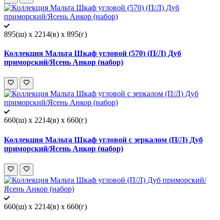
895(ш) x 2214(в) x 895(г)
Коллекция Мальта Шкаф угловой (570) (П/Л) Дуб
приморский/Ясень Анкор (набор)
660(ш) x 2214(в) x 660(г)
Коллекция Мальта Шкаф угловой с зеркалом (П/Л) Дуб
приморский/Ясень Анкор (набор)
660(ш) x 2214(в) x 660(г)