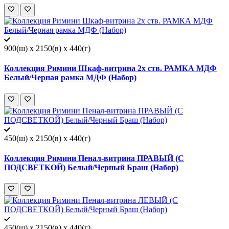
900(ш) x 2150(в) x 440(г)
Коллекция Римини Шкаф-витрина 2х ств. РАМКА МДФ
Белый/Черная рамка МДФ (Набор)
450(ш) x 2150(в) x 440(г)
Коллекция Римини Пенал-витрина ПРАВЫЙ (С
ПОДСВЕТКОЙ) Белый/Черный Браш (Набор)
450(ш) x 2150(в) x 440(г)