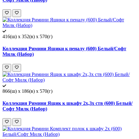
416(ш) x 352(в) x 570(г)
Коллекция Римини Ящики к пеналу (600) Белый/Софт
Милк (Набор)
866(ш) x 186(в) x 570(г)
Коллекция Римини Ящик к шкафу 2х,3х ств (600) Белый/
Софт Милк (Набор)