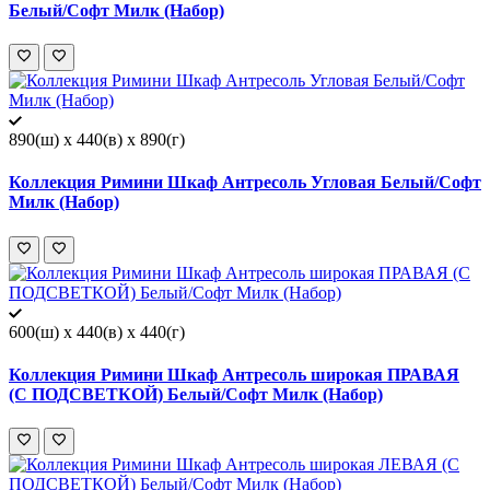
Белый/Софт Милк (Набор)
890(ш) x 440(в) x 890(г)
Коллекция Римини Шкаф Антресоль Угловая Белый/Софт
Милк (Набор)
600(ш) x 440(в) x 440(г)
Коллекция Римини Шкаф Антресоль широкая ПРАВАЯ
(С ПОДСВЕТКОЙ) Белый/Софт Милк (Набор)