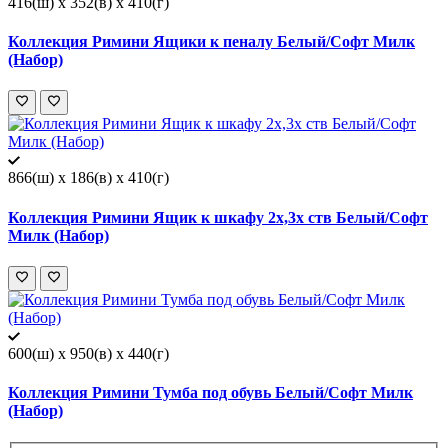
416(ш) x 352(в) x 410(г)
Коллекция Римини Ящики к пеналу Белый/Софт Милк
(Набор)
866(ш) x 186(в) x 410(г)
Коллекция Римини Ящик к шкафу 2х,3х ств Белый/Софт
Милк (Набор)
600(ш) x 950(в) x 440(г)
Коллекция Римини Тумба под обувь Белый/Софт Милк
(Набор)