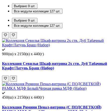
Выбрано
9
шт.
Все модули коллекции
127
шт.
Выбрано
9
шт.
Все модули коллекции
127
шт.
900(ш) x 2150(в) x 440(г)
Коллекция Севилья Шкаф-витрина 2х ств. Дуб Табачный
Крафт/Латунь Браш (Набор)
450(ш) x 2150(в) x 440(г)
Коллекция Римини Пенал-витрина (С ПОДСВЕТКОЙ)