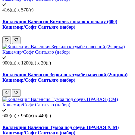
416(ш) x 570(г)
Коллекция Валенсия Комплект полок к пеналу (600)
Кашемир/Софт Сантьяго (набор)
900(ш) x 1200(в) x 20(г)
Коллекция Валенсия Зеркало к тумбе навесной (2ящика)
Кашемир/Софт Сантьяго (набор)
600(ш) x 950(в) x 440(г)
Коллекция Валенсия Тумба под обувь ПРАВАЯ (СМ)
Кашемир/Софт Сантьяго (набор)