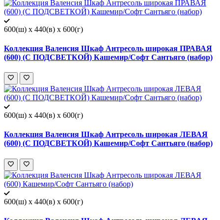
600(ш) x 440(в) x 600(г)
Коллекция Валенсия Шкаф Антресоль широкая ПРАВАЯ
(600) (С ПОДСВЕТКОЙ) Кашемир/Софт Сантьяго (набор)
600(ш) x 440(в) x 600(г)
Коллекция Валенсия Шкаф Антресоль широкая ЛЕВАЯ
(600) (С ПОДСВЕТКОЙ) Кашемир/Софт Сантьяго (набор)
600(ш) x 440(в) x 600(г)